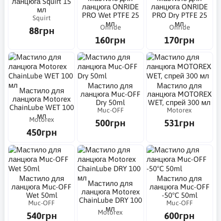
ланцюга Squirt 15
ланцюга ONRIDE
ланцюга ONRIDE
мл
PRO Wet PTFE 25
PRO Dry PTFE 25
Squirt
мл
мл
Onride
Onride
88грн
160грн
170грн
Мастило для
Мастило для
Мастило для
ланцюга Muc-OFF
ланцюга MOTOREX
ланцюга Motorex
Dry 50ml
WET, спрей 300 мл
ChainLube WET 100
Muc-OFF
Motorex
мл
Motorex
500грн
531грн
450грн
Мастило для
Мастило для
Мастило для
ланцюга Muc-OFF
ланцюга Muc-OFF
ланцюга Motorex
Wet 50ml
-50°C 50ml
ChainLube DRY 100
Muc-OFF
Muc-OFF
мл
Motorex
540грн
600грн