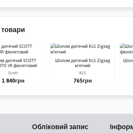
 товари
м дитячий SCOTT
Шолом дитячий KLS Zigzag
Шоло
TO JR фіолетовий
м’ятний
Scott
KLS
1 840грн
765грн
Обліковий запис
Інфор