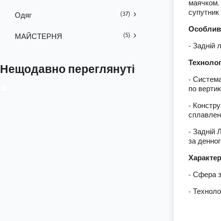
маячком. 
супутник
(37)
Одяг
Особливо
(5)
МАЙСТЕРНЯ
- Задній 
Технологі
Нещодавно переглянуті
- Система
по вертик
- Констру
сплавлен
- Задній 
за денног
Характер
- Сфера з
- Техноло