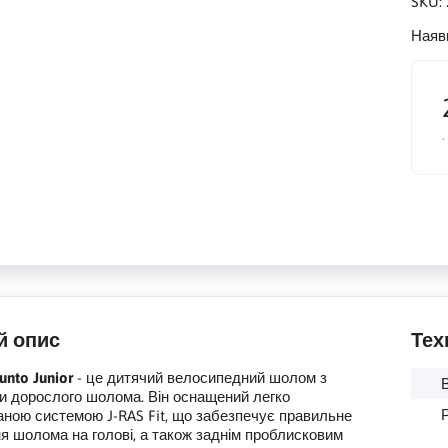
SKU:
Наяв
.
й опис
Тех
nto Junior
- це дитячий велосипедний шолом з
и дорослого шолома. Він оснащений легко
аною системою J-RAS Fit, що забезпечує правильне
я шолома на голові, а також заднім проблисковим