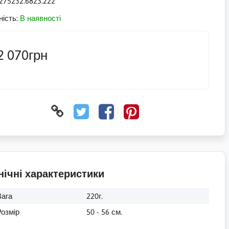
275232.6823.222
ність:
В наявності
2 070грн
нічні характеристики
Вага
220г.
Розмір
50 - 56 см.