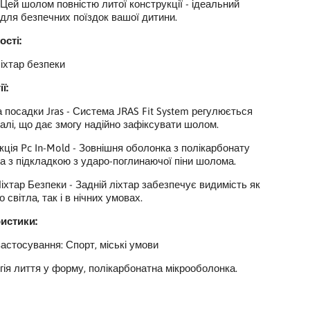
Цей шолом повністю литої конструкції - ідеальний
 для безпечних поїздок вашої дитини.
сті:
ліхтар безпеки
ї:
 посадки Jras - Система JRAS Fit System регулюється
алі, що дає змогу надійно зафіксувати шолом.
кція Pc In-Mold - Зовнішня оболонка з полікарбонату
а з підкладкою з ударо-поглинаючої піни шолома.
Ліхтар Безпеки - Задній ліхтар забезпечує видимість як
о світла, так і в нічних умовах.
истики:
астосування: Спорт, міські умови
гія лиття у форму, полікарбонатна мікрооболонка.