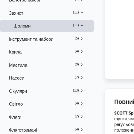
(11)
Захист
(11)
Шоломи
(5)
Інструмент та набори
(4)
Крила
(9)
Мастила
(2)
Насоси
(13)
Окуляри
Повни
(4)
Світло
SCOTT Spu
(7)
Фляги
функціям
регульов
(4)
Фляготримачі
положенн