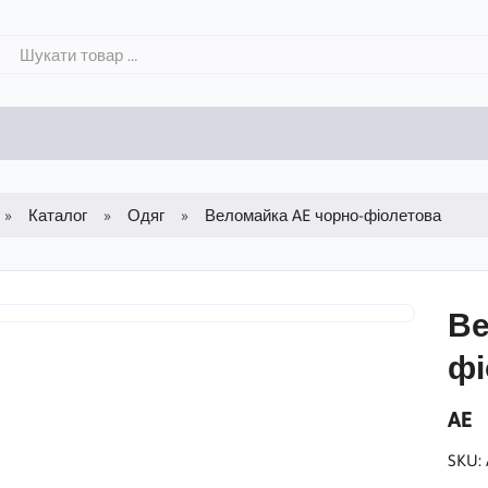
Каталог
Одяг
Веломайка AE чорно-фіолетова
Ве
фі
AE
SKU: