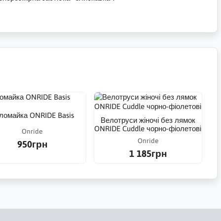
ломайка ONRIDE Basis
Велотруси жіночі без лямок
ONRIDE Cuddle чорно-фіолетові
Onride
Onride
950грн
1 185грн