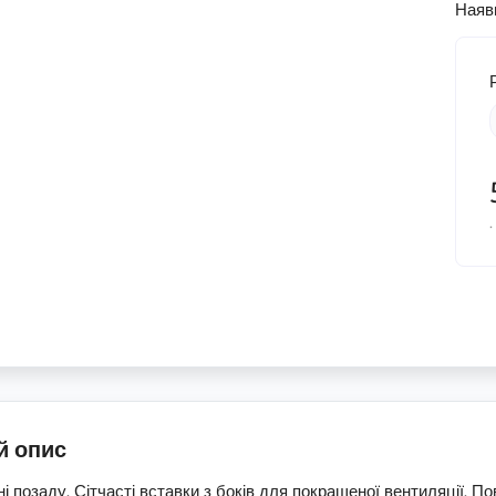
Наяв
.
й опис
і позаду. Сітчасті вставки з боків для покращеної вентиляції. П