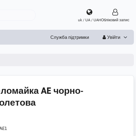
uk / UA / UAH
Обліковий запис
Служба підтримки
Увійти
ломайка AE чорно-
олетова
AE1