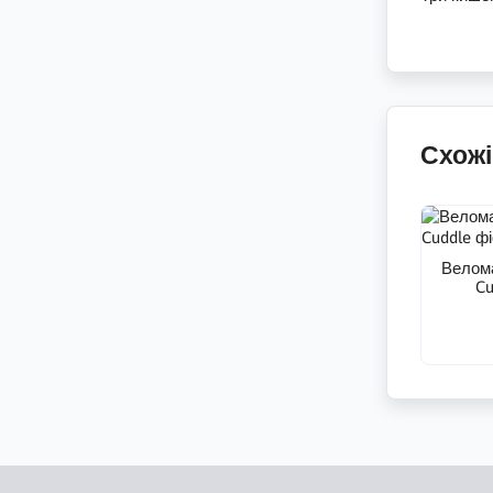
Схожі
Велом
Cu