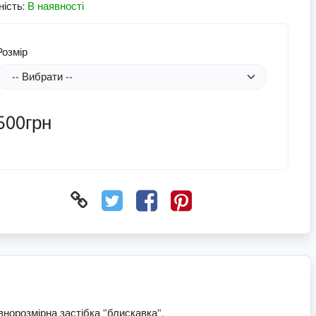
ність:
В наявності
Розмір
500грн
овнорозмірна застібка "блискавка".