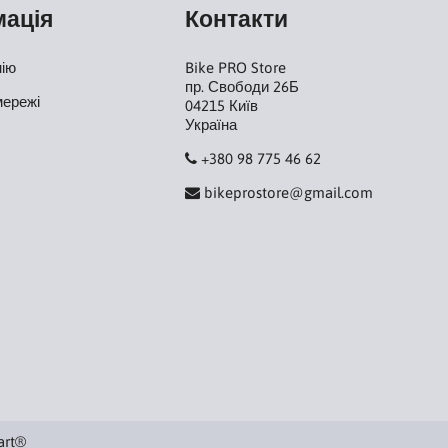
мація
Контакти
нію
Bike PRO Store
пр. Свободи 26Б
мережі
04215 Київ
Україна
+380 98 775 46 62
bikeprostore@gmail.com
art®