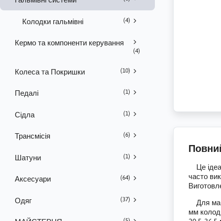
(4)
Колодки гальмівні
Кермо та компоненти керування
(4)
(10)
Колеса та Покришки
(1)
Педалі
(1)
Сідла
(6)
Трансмісія
Повни
(1)
Шатуни
Це ідеал
часто ви
(64)
Аксесуари
Виготовле
(37)
Одяг
Для макс
мм колод
(5)