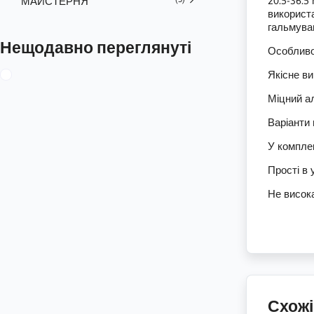
20.5-36.5
МАЙСТЕРНЯ
використа
гальмува
Нещодавно переглянуті
Особливо
Якісне ви
Міцний а
Варіанти
У комплек
Прості в 
Не висока
Схожі