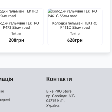
одки гальмівні TEKTRO
Колодки гальмівні TEKTRO
P473 55мм road
P461С 55мм road
Tektro
Tektro
208грн
628грн
мація
Контакти
нію
Bike PRO Store
пр. Свободи 26Б
мережі
04215 Київ
Україна