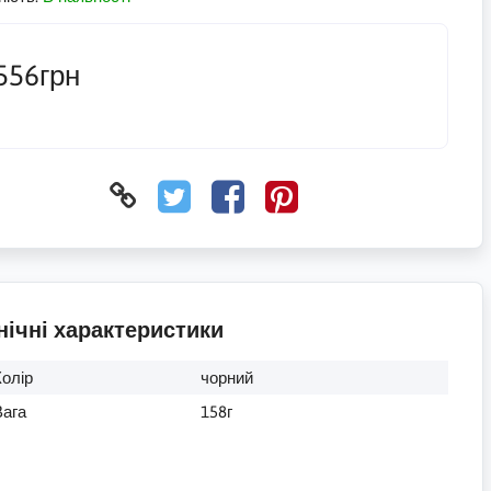
556грн
нічні характеристики
Колір
чорний
Вага
158г