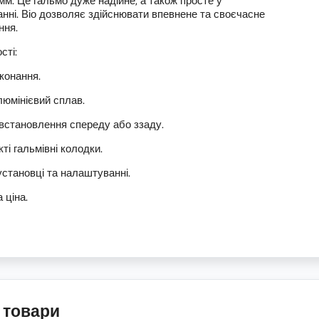
 мм. Це гальмо дуже надійне, а також просте у
нні. Віо дозволяє здійснювати впевнене та своєчасне
ння.
сті:
конання.
люмінієвий сплав.
 встановлення спереду або ззаду.
ті гальмівні колодки.
установці та налаштуванні.
 ціна.
 товари