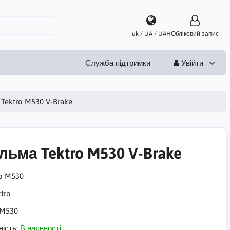
uk / UA / UAH
Обліковий запис
Служба підтримки
Увійти
Tektro M530 V-Brake
льма Tektro M530 V-Brake
ro M530
M530
ність:
В наявності