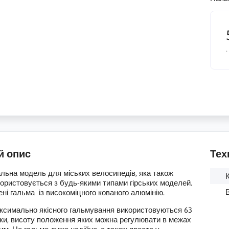
.
й опис
Тех
ьна модель для міських велосипедів, яка також
користовується з будь-якими типами гірських моделей.
ні гальма із високоміцного кованого алюмінію.
имально якісного гальмування використовуються 63
ки, висоту положення яких можна регулювати в межах