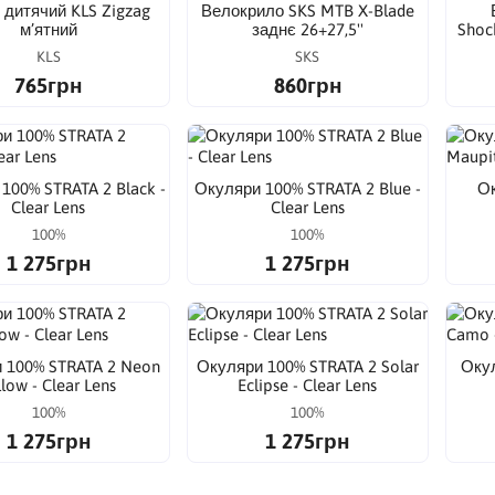
дитячий KLS Zigzag
Велокрило SKS MTB X-Blade
м’ятний
заднє 26+27,5''
Shoc
KLS
SKS
765грн
860грн
100% STRATA 2 Black -
Окуляри 100% STRATA 2 Blue -
Ок
Clear Lens
Clear Lens
100%
100%
1 275грн
1 275грн
 100% STRATA 2 Neon
Окуляри 100% STRATA 2 Solar
Окул
llow - Clear Lens
Eclipse - Clear Lens
100%
100%
1 275грн
1 275грн