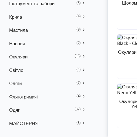
Шолом 
(5)
Інструмент та набори
(4)
Крила
(9)
Мастила
(2)
Насоси
Окуляри 
(13)
Окуляри
(4)
Світло
(7)
Фляги
(4)
Фляготримачі
Окуляри
Ye
(37)
Одяг
(5)
МАЙСТЕРНЯ