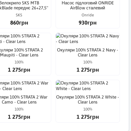
Велокрило SKS MTB
Насос підлоговий ONRIDE
kBlade переднє 26+27,5''
AirBlow сталевий
SKS
Onride
860грн
930грн
уляри 100% STRATA 2
Окуляри 100% STRATA 2 Navy -
Maupiti - Clear Lens
Clear Lens
100%
100%
1 275грн
1 275грн
яри 100% STRATA 2 War
Окуляри 100% STRATA 2 White -
Camo - Clear Lens
Clear Lens
100%
100%
1 275грн
1 275грн