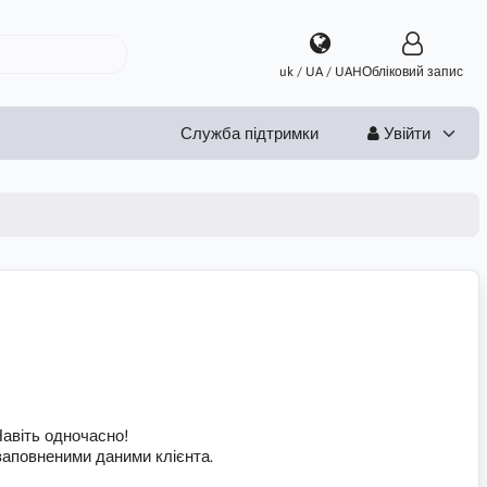
uk / UA / UAH
Обліковий запис
Служба підтримки
Увійти
Навіть одночасно!
аповненими даними клієнта.