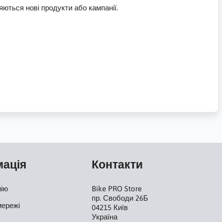
ються нові продукти або кампанії.
мація
Контакти
нію
Bike PRO Store
пр. Свободи 26Б
мережі
04215 Київ
Україна