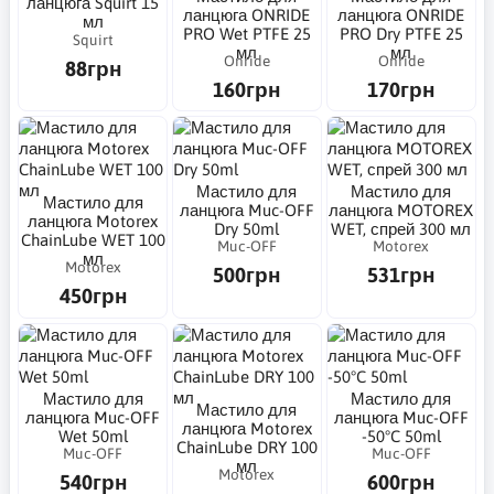
ланцюга Squirt 15
ланцюга ONRIDE
ланцюга ONRIDE
мл
PRO Wet PTFE 25
PRO Dry PTFE 25
Squirt
мл
мл
Onride
Onride
88грн
160грн
170грн
Мастило для
Мастило для
Мастило для
ланцюга Muc-OFF
ланцюга MOTOREX
ланцюга Motorex
Dry 50ml
WET, спрей 300 мл
ChainLube WET 100
Muc-OFF
Motorex
мл
Motorex
500грн
531грн
450грн
Мастило для
Мастило для
Мастило для
ланцюга Muc-OFF
ланцюга Muc-OFF
ланцюга Motorex
Wet 50ml
-50°C 50ml
ChainLube DRY 100
Muc-OFF
Muc-OFF
мл
Motorex
540грн
600грн