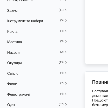
(11)
Захист
(5)
Інструмент та набори
(4)
Крила
(9)
Мастила
(2)
Насоси
(13)
Окуляри
(4)
Світло
Повни
(7)
Фляги
Бортуваль
(4)
Фляготримачі
демонтаж
Працюють
(37)
Одяг
безкамер