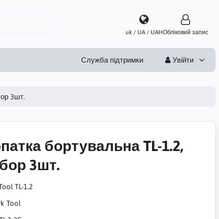
uk / UA / UAH
Обліковий запис
Служба підтримки
Увійти
бор 3шт.
патка бортувальна TL-1.2,
бор 3шт.
Tool TL-1.2