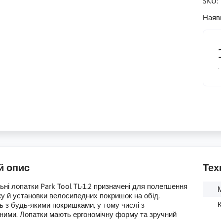
SKU:
Наяв
.
й опис
Тех
ні лопатки Park Tool TL-1.2 призначені для полегшення
у й установки велосипедних покришок на обід.
К
 з будь-якими покришками, у тому числі з
ними. Лопатки мають ергономічну форму та зручний