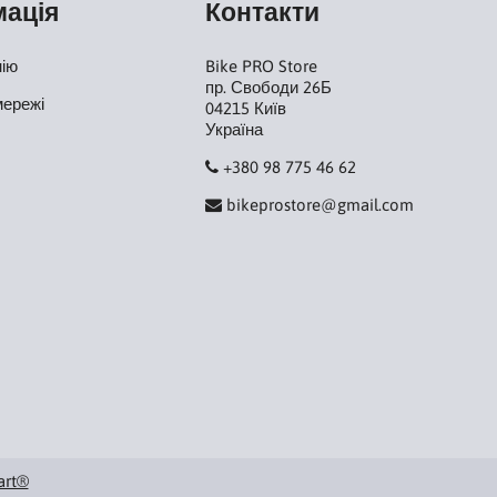
мація
Контакти
нію
Bike PRO Store
пр. Свободи 26Б
мережі
04215 Київ
Україна
+380 98 775 46 62
bikeprostore@gmail.com
art®