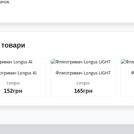
ачок.
 товари
отримач Longus Al
Фляготримач Longus LIGHT
Ф
Longus
Longus
152грн
165грн