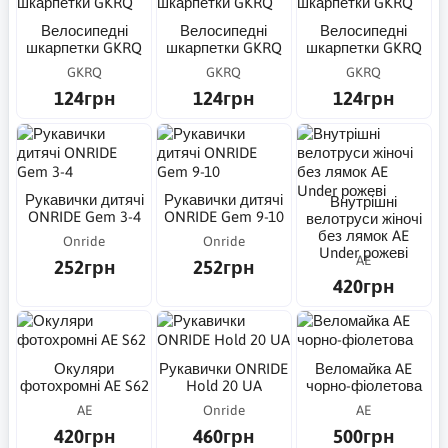
Велосипедні
Велосипедні
Велосипедні
шкарпетки GKRQ
шкарпетки GKRQ
шкарпетки GKRQ
GKRQ
GKRQ
GKRQ
124грн
124грн
124грн
Рукавички дитячі
Рукавички дитячі
Внутрішні
ONRIDE Gem 3-4
ONRIDE Gem 9-10
велотруси жіночі
без лямок AE
Onride
Onride
Under рожеві
AE
252грн
252грн
420грн
Окуляри
Рукавички ONRIDE
Веломайка AE
фотохромні AE S62
Hold 20 UA
чорно-фіолетова
AE
Onride
AE
420грн
460грн
500грн