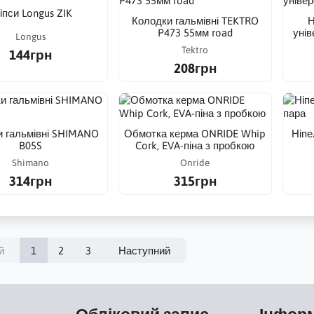
іпси Longus ZIK
Колодки гальмівні TEKTRO
Н
P473 55мм road
уні
Longus
Tektro
144грн
208грн
и гальмівні SHIMANO
Обмотка керма ONRIDE Whip
Ніпе
B05S
Cork, EVA-піна з пробкою
Shimano
Onride
314грн
315грн
й
1
2
3
Наступний