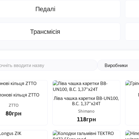
Педалі
Трансмісія
Виробники
онові кільця ZTTO
Ліва чашка каретки ВB-UN100,
B.C. 1,37"x24T
ZTTO
Shimano
80грн
118грн