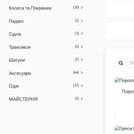
(10)
Колеса та Покришки
(1)
Педалі
(1)
Сідла
(6)
Трансмісія
(1)
Шатуни
(64)
Аксесуари
(37)
Одяг
Порол
(5)
МАЙСТЕРНЯ