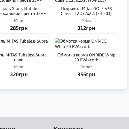
іпель Stan's Notubes
Покришка Mitas GOLF V63
версальний преста 35мм
Classic 12½x2x2¼ (54-203)
Mitas
Mitas
285грн
312грн
ль MITAS Tubeless Supra
Обмотка керма ONRIDE Whip
пара
20 EVA+cork
Mitas
Onride
320грн
355грн