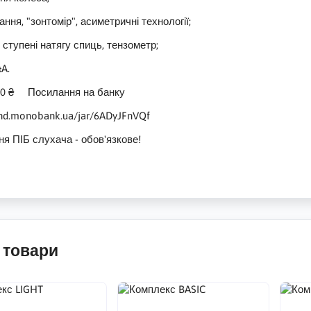
ання, "зонтомір", асиметричні технології;
 ступені натягу спиць, тензометр;
&A.
000 ₴ Посилання на банку
end.monobank.ua/jar/6ADyJFnVQf
я ПІБ слухача - обов'язкове!
 товари