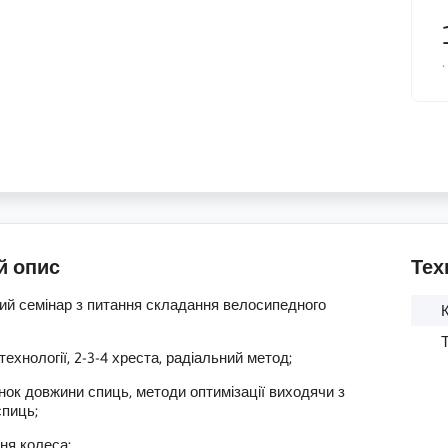
.
й опис
Тех
ий семінар з питання складання велосипедного
К
 технології, 2-3-4 хреста, радіальний метод;
нок довжини спиць, методи оптимізації виходячи з
спиць;
ня колеса;