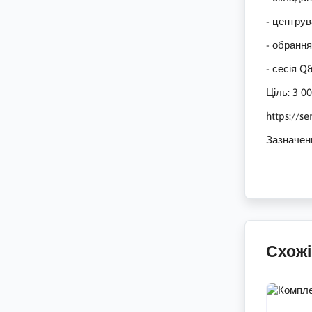
- центрув
- обрання
- сесія Q
Ціль: 3 
https://s
Зазначенн
Схожі