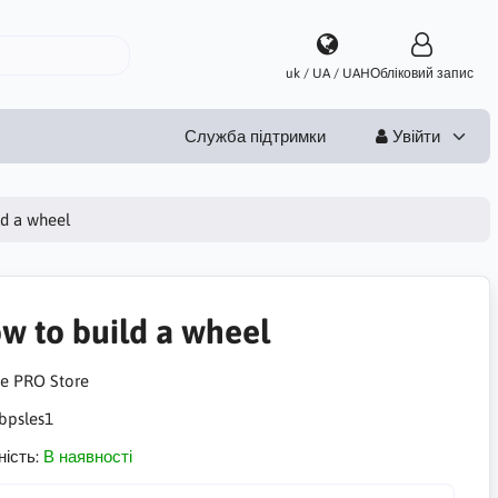
uk / UA / UAH
Обліковий запис
Служба підтримки
Увійти
d a wheel
w to build a wheel
bpsles1
ність:
В наявності