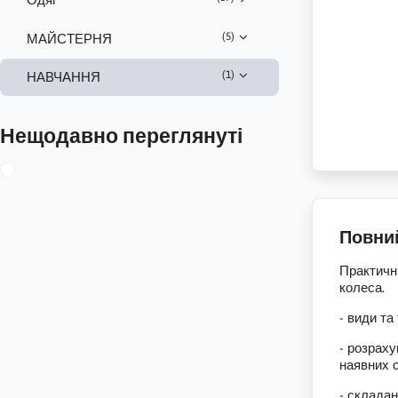
(5)
МАЙСТЕРНЯ
(1)
НАВЧАННЯ
Нещодавно переглянуті
Повни
Практичн
колеса.
- види та
- розраху
наявних 
- складан